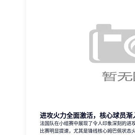
进攻火力全面激活，核心球员渐
法国队在小组赛中展现了令人印象深刻的进
比赛明显提速，尤其是锋线核心姆巴佩状态