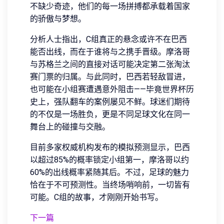
不缺少奇迹，他们的每一场拼搏都承载着国家
的骄傲与梦想。
分析人士指出，C组真正的悬念或许不在巴西
能否出线，而在于谁将与之携手晋级。摩洛哥
与苏格兰之间的直接对话可能决定第二张淘汰
赛门票的归属。与此同时，巴西若轻敌冒进，
也可能在小组赛遭遇意外阻击——毕竟世界杯历
史上，强队翻车的案例屡见不鲜。球迷们期待
的不仅是一场胜负，更是不同足球文化在同一
舞台上的碰撞与交融。
目前多家权威机构发布的模拟预测显示，巴西
以超过85%的概率锁定小组第一，摩洛哥以约
60%的出线概率紧随其后。不过，足球的魅力
恰在于不可预测性。当终场哨响前，一切皆有
可能。C组的故事，才刚刚开始书写。
下一篇