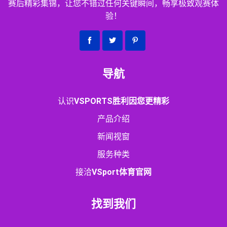
赛后精彩集锦，让您不错过任何关键瞬间，畅享极致观赛体
验！
导航
认识
VSPORTS胜利因您更精彩
产品介绍
新闻视窗
服务种类
接洽
VSport体育官网
找到我们