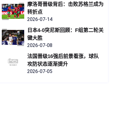
摩洛哥晋级背后：击败苏格兰成为
转折点
2026-07-14
日本4-0突尼斯回顾：F组第二轮关
键大胜
2026-07-08
法国晋级16强后前景看涨，球队
攻防状态逐渐提升
2026-07-05