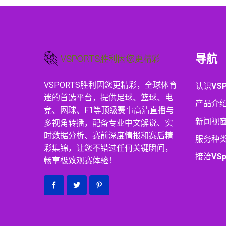
导航
VSPORTS胜利因您更精彩，全球体育
认识
VS
迷的首选平台，提供足球、篮球、电
产品介
竞、网球、F1等顶级赛事高清直播与
新闻视
多视角转播，配备专业中文解说、实
时数据分析、赛前深度情报和赛后精
服务种
彩集锦，让您不错过任何关键瞬间，
接洽
VS
畅享极致观赛体验！