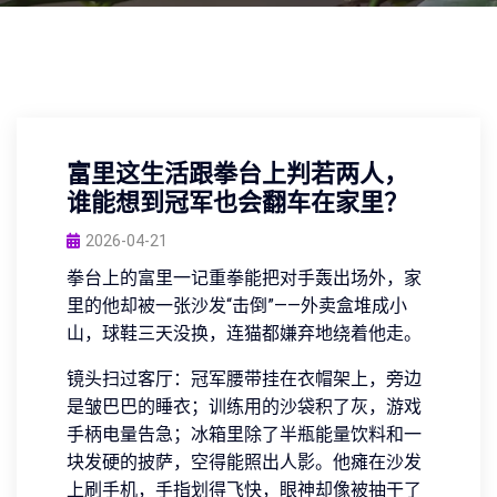
富里这生活跟拳台上判若两人，
谁能想到冠军也会翻车在家里？
2026-04-21
拳台上的富里一记重拳能把对手轰出场外，家
里的他却被一张沙发“击倒”——外卖盒堆成小
山，球鞋三天没换，连猫都嫌弃地绕着他走。
镜头扫过客厅：冠军腰带挂在衣帽架上，旁边
是皱巴巴的睡衣；训练用的沙袋积了灰，游戏
手柄电量告急；冰箱里除了半瓶能量饮料和一
块发硬的披萨，空得能照出人影。他瘫在沙发
上刷手机，手指划得飞快，眼神却像被抽干了