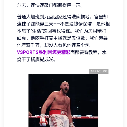
斗志，连快递敲门都懒得应一声。
普通人加班到九点回家还得洗碗拖地，富里却
连袜子都能穿三天——不是没钱请保洁，是他根
本忘了“生活”这回事也得练。我们为房租精打
细算，他随手打赏主播就是五位数；我们羡慕
他年薪千万，却没人看见他连煮个泡
VSPORTS胜利因您更精彩
面都要看教程，水
烧干了锅底糊成炭。