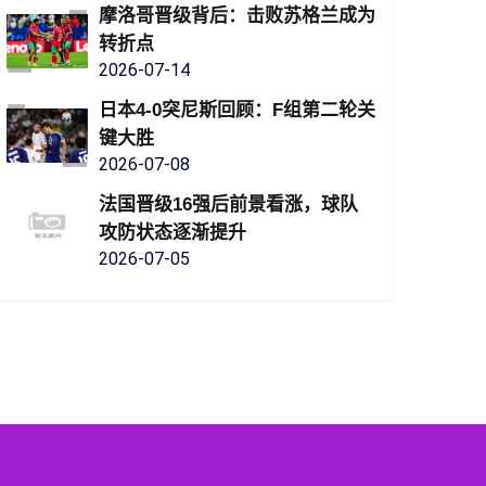
摩洛哥晋级背后：击败苏格兰成为
转折点
2026-07-14
日本4-0突尼斯回顾：F组第二轮关
键大胜
2026-07-08
法国晋级16强后前景看涨，球队
攻防状态逐渐提升
2026-07-05