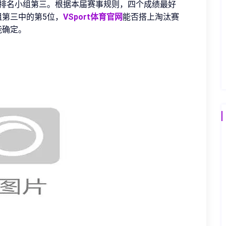
分排名小组第三。根据本届赛事规则，四个成绩最好
第三中的第5位，
VSport体育官网
能否搭上淘汰赛
能确定。