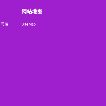
网站地图
1号楼
SiteMap