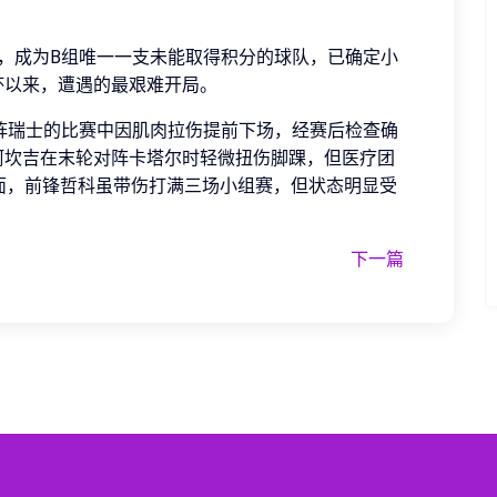
，成为B组唯一一支未能取得积分的球队，已确定小
杯以来，遭遇的最艰难开局。
阵瑞士的比赛中因肌肉拉伤提前下场，经赛后检查确
阿坎吉在末轮对阵卡塔尔时轻微扭伤脚踝，但医疗团
面，前锋哲科虽带伤打满三场小组赛，但状态明显受
下一篇