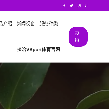
品介绍
新闻视窗
服务种类
预
约
接洽
VSport体育官网