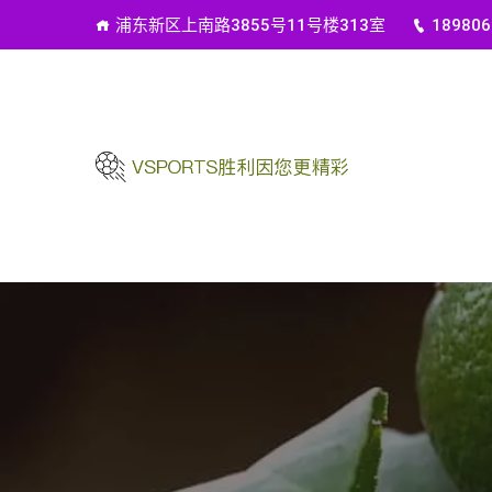
浦东新区上南路3855号11号楼313室
189806