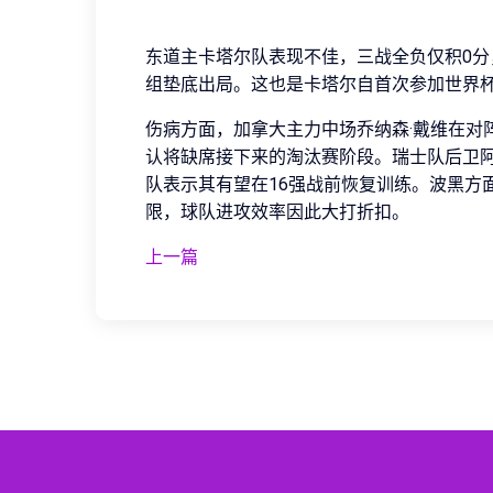
东道主卡塔尔队表现不佳，三战全负仅积0分
组垫底出局。这也是卡塔尔自首次参加世界
伤病方面，加拿大主力中场乔纳森·戴维在对
认将缺席接下来的淘汰赛阶段。瑞士队后卫
队表示其有望在16强战前恢复训练。波黑方
限，球队进攻效率因此大打折扣。
上一篇