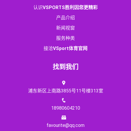
认识
VSPORTS胜利因您更精彩
产品介绍
新闻视窗
服务种类
接洽
VSport体育官网
找到我们
浦东新区上南路3855号11号楼313室
18980604210
favourite@qq.com