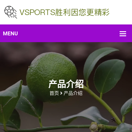
产品介绍
首页
产品介绍