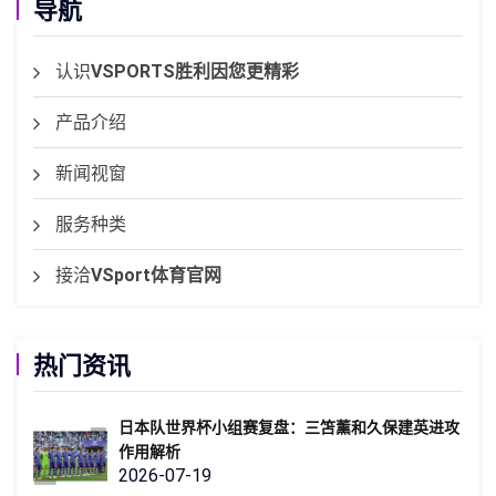
导航
认识
VSPORTS胜利因您更精彩
产品介绍
新闻视窗
服务种类
接洽
VSport体育官网
热门资讯
日本队世界杯小组赛复盘：三笘薰和久保建英进攻
作用解析
2026-07-19